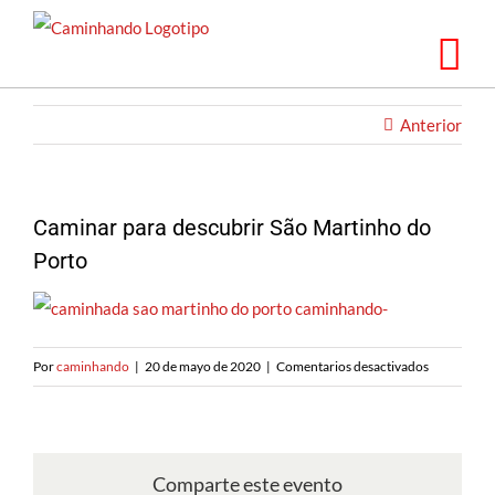
Ir
al
contenido
Anterior
Caminar para descubrir São Martinho do
Porto
en
Por
caminhando
|
20 de mayo de 2020
|
Comentarios desactivados
Caminhan
à
descoberta
de
Comparte este evento