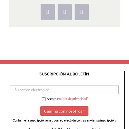
São
Martinho
Facebook
X
Pinterest
do
Porto
SUSCRIPCIÓN AL BOLETÍN
Acepto
Política de privacidad
*
Confirme la suscripción en su correo electrónico tras enviar su inscripción.