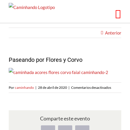
Ir
al
contenido
Anterior
Paseando por Flores y Corvo
en
Por
caminhando
|
28 de abril de 2020
|
Comentarios desactivados
Caminhand
nas
Flores
e
Comparte este evento
Corvo