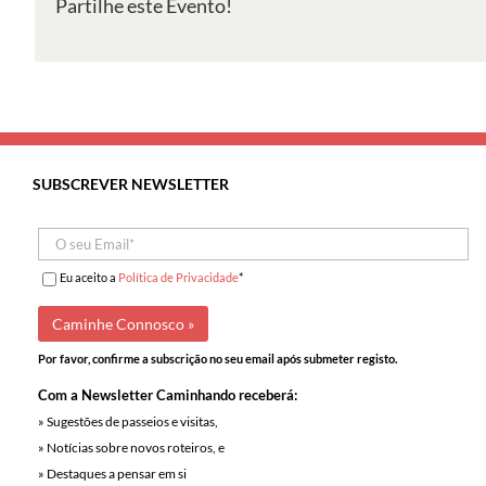
Partilhe este Evento!
do
Tejo
e
dos
Salgados:
Alverca
do
SUBSCREVER NEWSLETTER
Ribatejo
Eu aceito a
Política de Privacidade
*
Por favor, confirme a subscrição no seu email após submeter registo.
Com a Newsletter Caminhando receberá:
» Sugestões de passeios e visitas,
» Notícias sobre novos roteiros, e
» Destaques a pensar em si