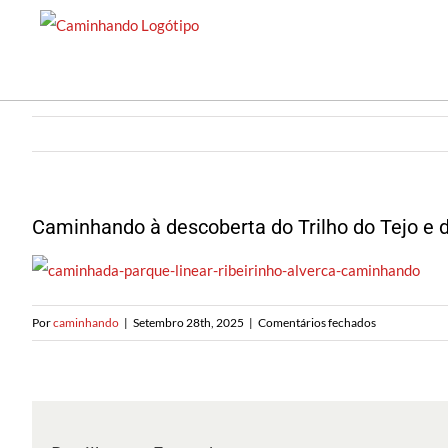
Saltar
para
o
conteúdo
Caminhando à descoberta do Trilho do Tejo e d
em
Por
caminhando
|
Setembro 28th, 2025
|
Comentários fechados
Caminhando
à
descoberta
do
Trilho