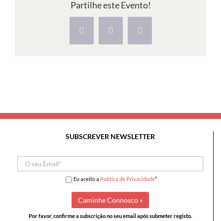
Partilhe este Evento!
e
de
Facebook
X
Pinterest
Santa
Cruz
SUBSCREVER NEWSLETTER
Eu aceito a
Política de Privacidade
*
Por favor, confirme a subscrição no seu email após submeter registo.