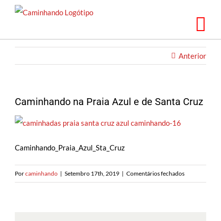
Saltar
para
o
conteúdo
Anterior
Caminhando na Praia Azul e de Santa Cruz
Caminhando_Praia_Azul_Sta_Cruz
em
Por
caminhando
|
Setembro 17th, 2019
|
Comentários fechados
Caminhando
na
Praia
Azul