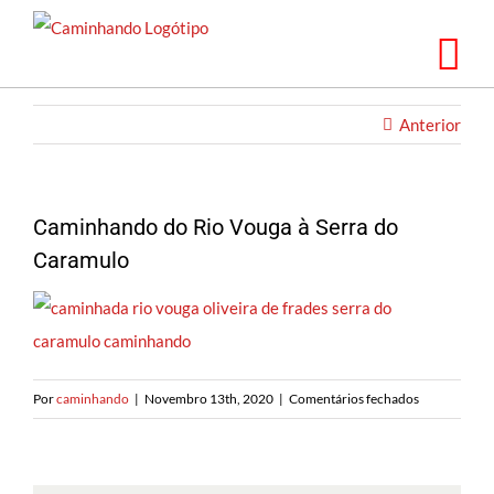
Saltar
para
o
conteúdo
Anterior
Caminhando do Rio Vouga à Serra do
Caramulo
em
Por
caminhando
|
Novembro 13th, 2020
|
Comentários fechados
Caminhando
do
Rio