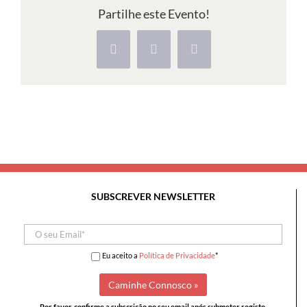
Vouga
Partilhe este Evento!
à
Serra
Facebook
X
Pinterest
do
Caramulo
SUBSCREVER NEWSLETTER
Eu aceito a
Política de Privacidade
*
Por favor, confirme a subscrição no seu email após submeter registo.