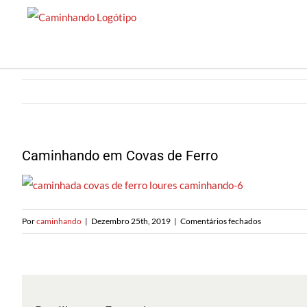
Saltar
para
o
conteúdo
Caminhando em Covas de Ferro
em
Por
caminhando
|
Dezembro 25th, 2019
|
Comentários fechados
Caminhando
em
Covas
de
Ferro