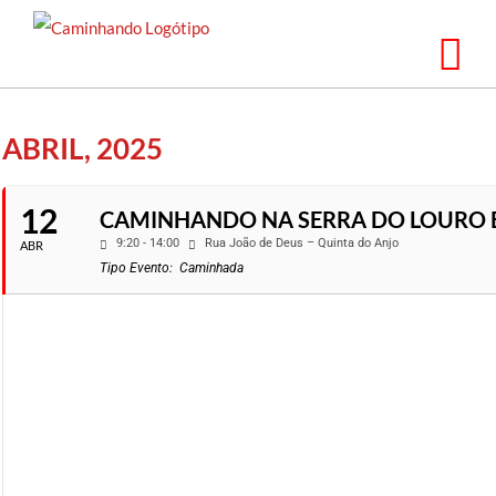
Saltar
para
o
conteúdo
ABRIL, 2025
12
CAMINHANDO NA SERRA DO LOURO 
9:20 - 14:00
Rua João de Deus – Quinta do Anjo
ABR
Tipo Evento:
Caminhada