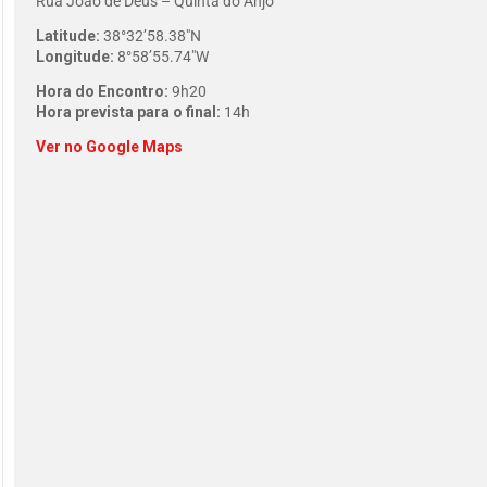
Rua João de Deus – Quinta do Anjo
Latitude:
38°32’58.38″N
Longitude:
8°58’55.74″W
Hora do Encontro:
9h20
Hora prevista para o final:
14h
Ver no Google Maps