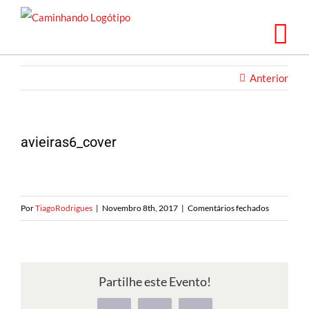
Saltar
para
o
conteúdo
Anterior
avieiras6_cover
em
Por
TiagoRodrigues
|
Novembro 8th, 2017
|
Comentários fechados
avieiras6_
Partilhe este Evento!