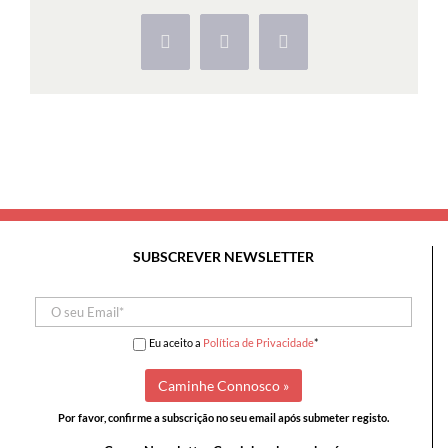
7
Colinas
Facebook
X
Pinterest
SUBSCREVER NEWSLETTER
Eu aceito a
Política de Privacidade
*
Por favor, confirme a subscrição no seu email após submeter registo.