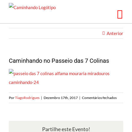
Saltar
para
o
conteúdo
Anterior
Caminhando no Passeio das 7 Colinas
em
Por
TiagoRodrigues
|
Dezembro 17th, 2017
|
Comentários fechados
Caminha
no
Passeio
das
Partilhe este Evento!