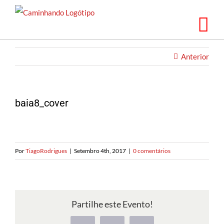
Saltar
para
o
conteúdo
Anterior
baia8_cover
Por
TiagoRodrigues
|
Setembro 4th, 2017
|
0 comentários
Partilhe este Evento!