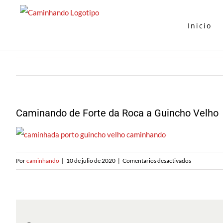
Ir
al
Inicio
contenido
Caminando de Forte da Roca a Guincho Velho
en
Por
caminhando
|
10 de julio de 2020
|
Comentarios desactivados
Caminhand
do
Forte
da
Roca