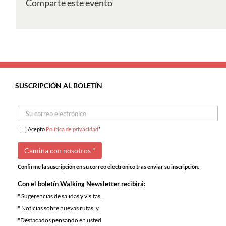
Comparte este evento
ao
Guincho
Velho
SUSCRIPCIÓN AL BOLETÍN
Acepto
Política de privacidad
*
Confirme la suscripción en su correo electrónico tras enviar su inscripción.
Con el boletín Walking Newsletter recibirá:
" Sugerencias de salidas y visitas,
" Noticias sobre nuevas rutas, y
"Destacados pensando en usted