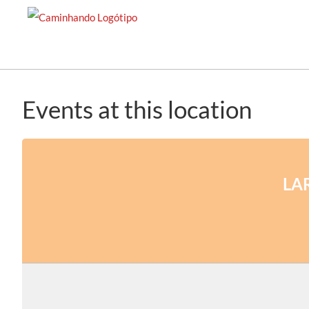
Saltar
para
o
conteúdo
Events at this location
LA