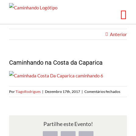
Saltar
para
o
conteúdo
Anterior
Caminhando na Costa da Caparica
em
Por
TiagoRodrigues
|
Dezembro 17th, 2017
|
Comentários fechados
Caminha
na
Costa
da
Partilhe este Evento!
Caparica