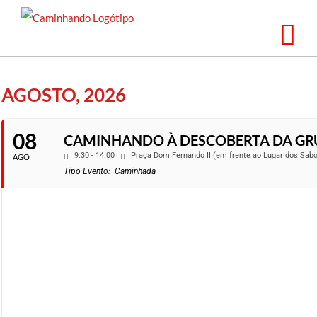
Saltar
para
o
conteúdo
AGOSTO, 2026
08
CAMINHANDO À DESCOBERTA DA GR
9:30 - 14:00
Praça Dom Fernando II (em frente ao Lugar dos Sab
AGO
Tipo Evento:
Caminhada