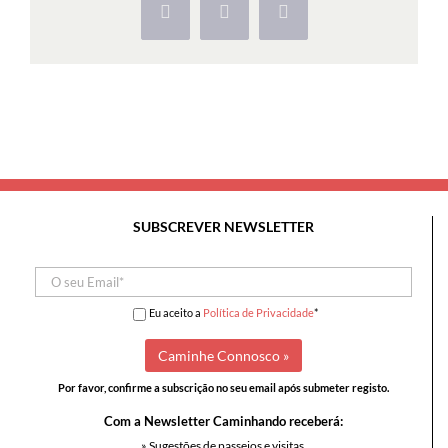
Facebook
X
Pinterest
Seixal
SUBSCREVER NEWSLETTER
Eu aceito a
Política de Privacidade
*
Por favor, confirme a subscrição no seu email após submeter registo.
Com a Newsletter Caminhando receberá:
» Sugestões de passeios e visitas,