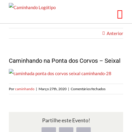
Saltar
para
o
conteúdo
Anterior
Caminhando na Ponta dos Corvos – Seixal
em
Por
caminhando
|
Março 27th, 2020
|
Comentários fechados
Caminhando
na
Ponta
dos
Partilhe este Evento!
Corvos
–