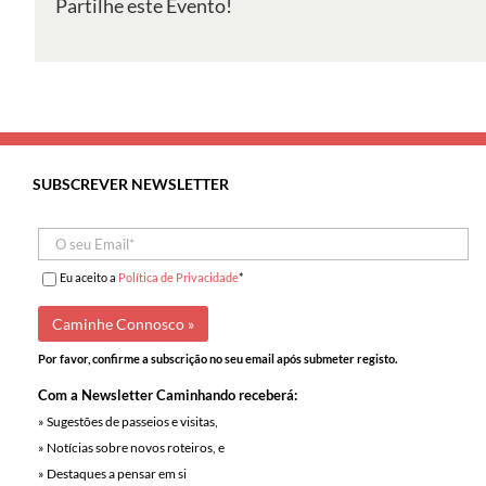
Partilhe este Evento!
Martinho
do
Porto
SUBSCREVER NEWSLETTER
Eu aceito a
Política de Privacidade
*
Por favor, confirme a subscrição no seu email após submeter registo.
Com a Newsletter Caminhando receberá:
» Sugestões de passeios e visitas,
» Notícias sobre novos roteiros, e
» Destaques a pensar em si