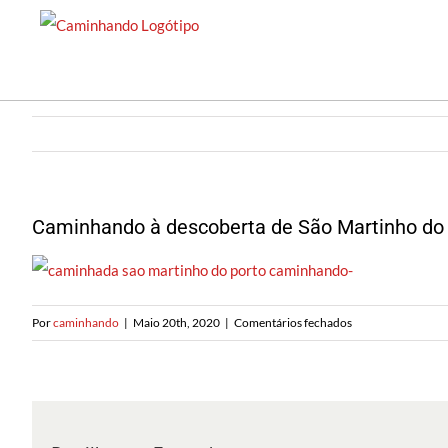
Saltar
para
o
conteúdo
Caminhando à descoberta de São Martinho do
em
Por
caminhando
|
Maio 20th, 2020
|
Comentários fechados
Caminhando
à
descoberta
de
São