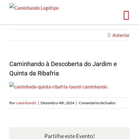
Saltar
para
o
conteúdo
Anterior
Caminhando à Descoberta do Jardim e
Quinta da Ribafria
em
Por
caminhando
|
Dezembro 4th, 2024
|
Comentários fechados
Caminhando
à
Descoberta
do
Partilhe este Evento!