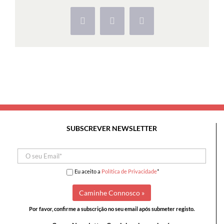
Jardim
e
Facebook
X
Pinterest
Quinta
da
Ribafria
SUBSCREVER NEWSLETTER
Eu aceito a
Política de Privacidade
*
Por favor, confirme a subscrição no seu email após submeter registo.