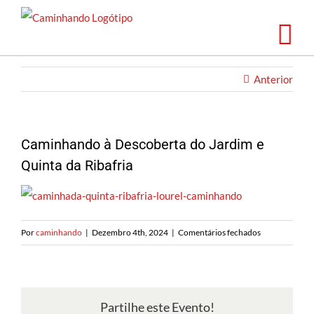
Saltar
para
o
conteúdo
Anterior
Caminhando à Descoberta do Jardim e
Quinta da Ribafria
em
Por
caminhando
|
Dezembro 4th, 2024
|
Comentários fechados
Caminhando
à
Descoberta
do
Partilhe este Evento!