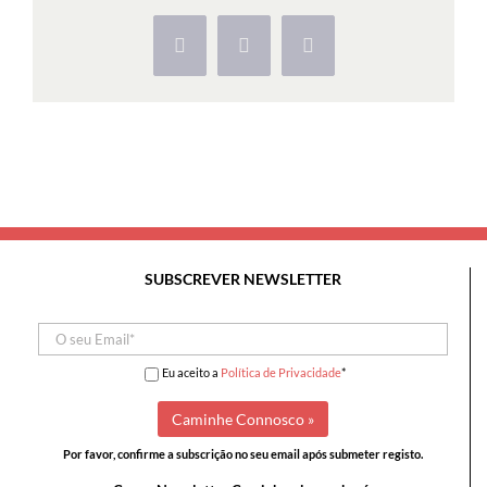
Jardim
e
Facebook
X
Pinterest
Quinta
da
Ribafria
SUBSCREVER NEWSLETTER
Eu aceito a
Política de Privacidade
*
Por favor, confirme a subscrição no seu email após submeter registo.