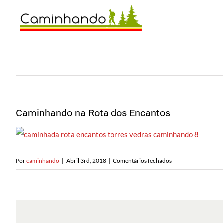
Saltar
para
o
conteúdo
Caminhando na Rota dos Encantos
em
Por
caminhando
|
Abril 3rd, 2018
|
Comentários fechados
Caminhando
na
Rota
dos
Encantos