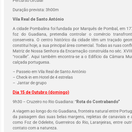
Percurso circular
Duração prevista: 3h00m
Vila Real de Santo António
A cidade Pombalina foi fundada por Marquês de Pombal, em 177
foz do Guadiana, pretendia controlar o comércio transfront
conserveira. O centro histórico da cidade têm um traçado geo
constitui hoje, a sua principal área comercial. Todas as ruas co
Matriz de Nossa Senhora da Encarnação construída no séc. XVIII d
“rocaille”. Aqui também encontra-se a o Edifício da Câmara Mun
calçada portuguesa.
– Passeio em Vila Real de Santo António
– Check-in em Hotel de 4 estrelas
– Jantar de grupo
Dia 15 de Outubro (domingo)
9h30 – Cruzeiro no Rio Guadiana: “
Rota do Contrabando”
A viagem ao longo do rio Guadiana, fronteira natural entre Portug
da paisagem das suas belas margens, repletas de canaviais e 
como Foz de Odeleite, Guerreiros do Rio, Laranjeiras, entre ou
contato com a natureza.