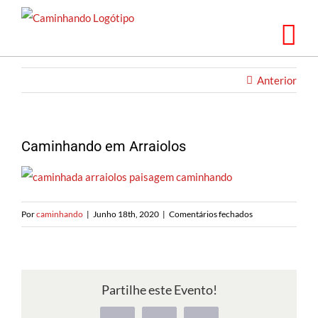
Saltar
para
o
conteúdo
Anterior
Caminhando em Arraiolos
em
Por
caminhando
|
Junho 18th, 2020
|
Comentários fechados
Caminhando
em
Arraiolos
Partilhe este Evento!