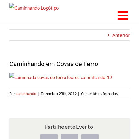
Saltar
para
o
conteúdo
Anterior
Caminhando em Covas de Ferro
em
Por
caminhando
|
Dezembro 25th, 2019
|
Comentários fechados
Caminhando
em
Covas
de
Partilhe este Evento!
Ferro