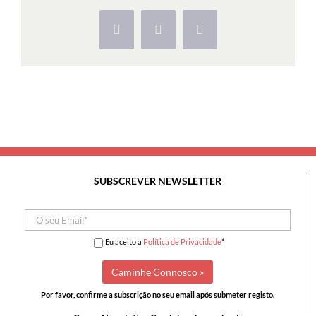
na
Serra
Facebook
X
Pinterest
da
Estrela
SUBSCREVER NEWSLETTER
Eu aceito a
Política de Privacidade
*
Por favor, confirme a subscrição no seu email após submeter registo.