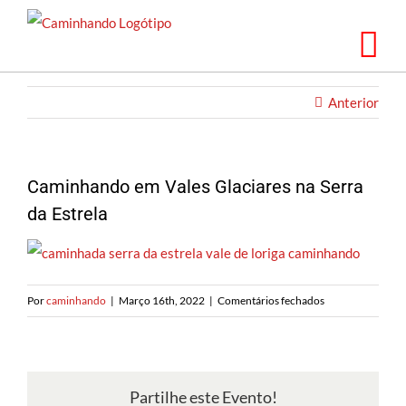
Saltar
para
o
conteúdo
Anterior
Caminhando em Vales Glaciares na Serra
da Estrela
em
Por
caminhando
|
Março 16th, 2022
|
Comentários fechados
Caminhando
em
Vales
Glaciares
Partilhe este Evento!