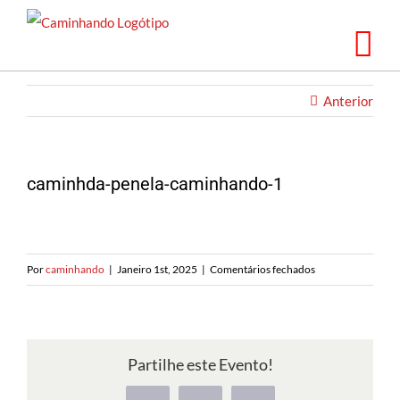
Saltar
para
o
conteúdo
Anterior
caminhda-penela-caminhando-1
em
Por
caminhando
|
Janeiro 1st, 2025
|
Comentários fechados
caminhda-
penela-
caminhando-
1
Partilhe este Evento!