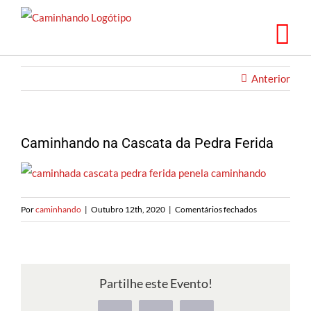
Saltar
para
o
conteúdo
Anterior
Caminhando na Cascata da Pedra Ferida
em
Por
caminhando
|
Outubro 12th, 2020
|
Comentários fechados
Caminhando
na
Cascata
da
Partilhe este Evento!
Pedra
Ferida