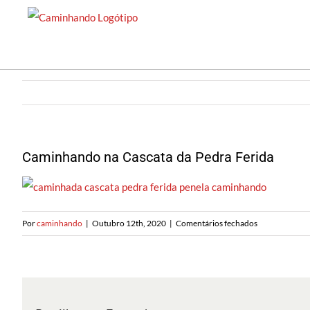
Saltar
para
o
conteúdo
Caminhando na Cascata da Pedra Ferida
em
Por
caminhando
|
Outubro 12th, 2020
|
Comentários fechados
Caminhando
na
Cascata
da
Pedra