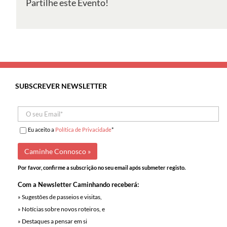
Partilhe este Evento!
Ferida
SUBSCREVER NEWSLETTER
Eu aceito a
Política de Privacidade
*
Por favor, confirme a subscrição no seu email após submeter registo.
Com a Newsletter Caminhando receberá:
» Sugestões de passeios e visitas,
» Notícias sobre novos roteiros, e
» Destaques a pensar em si