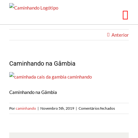
Saltar
para
o
conteúdo
Anterior
Caminhando na Gâmbia
Caminhando na Gâmbia
em
Por
caminhando
|
Novembro 5th, 2019
|
Comentários fechados
Caminhando
na
Gâmbia