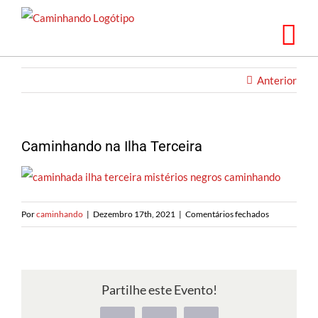
Saltar
para
o
conteúdo
Anterior
Caminhando na Ilha Terceira
em
Por
caminhando
|
Dezembro 17th, 2021
|
Comentários fechados
Caminhando
na
Ilha
Terceira
Partilhe este Evento!