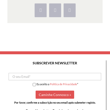
Bussaco
e
Facebook
X
Pinterest
Quedas
d’Água
de
Mortágua
SUBSCREVER NEWSLETTER
Eu aceito a
Política de Privacidade
*
Por favor, confirme a subscrição no seu email após submeter registo.