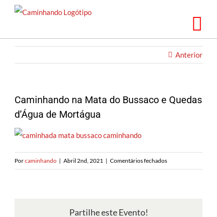
Saltar
para
o
conteúdo
Anterior
Caminhando na Mata do Bussaco e Quedas
d’Água de Mortágua
em
Por
caminhando
|
Abril 2nd, 2021
|
Comentários fechados
Caminhando
na
Mata
do
Partilhe este Evento!