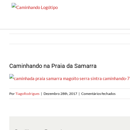
Saltar
para
o
conteúdo
Caminhando na Praia da Samarra
em
Por
TiagoRodrigues
|
Dezembro 28th, 2017
|
Comentários fechados
Caminha
na
Praia
da
Samarra