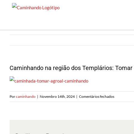
Saltar
para
o
conteúdo
Caminhando na região dos Templários: Tomar 
em
Por
caminhando
|
Novembro 14th, 2024
|
Comentários fechados
Caminhand
na
região
dos
Templários: