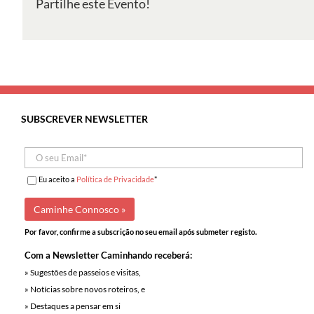
Partilhe este Evento!
Tomar
e
Agroal
SUBSCREVER NEWSLETTER
Eu aceito a
Política de Privacidade
*
Por favor, confirme a subscrição no seu email após submeter registo.
Com a Newsletter Caminhando receberá:
» Sugestões de passeios e visitas,
» Notícias sobre novos roteiros, e
» Destaques a pensar em si