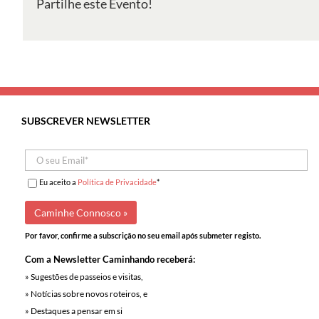
Partilhe este Evento!
Rios
e
Pateira
de
Fermentelos
SUBSCREVER NEWSLETTER
Eu aceito a
Política de Privacidade
*
Por favor, confirme a subscrição no seu email após submeter registo.
Com a Newsletter Caminhando receberá:
» Sugestões de passeios e visitas,
» Notícias sobre novos roteiros, e
» Destaques a pensar em si