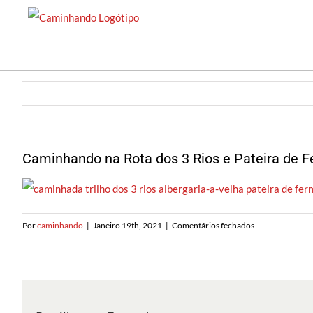
Saltar
para
o
conteúdo
Caminhando na Rota dos 3 Rios e Pateira de 
em
Por
caminhando
|
Janeiro 19th, 2021
|
Comentários fechados
Caminhando
na
Rota
dos
3