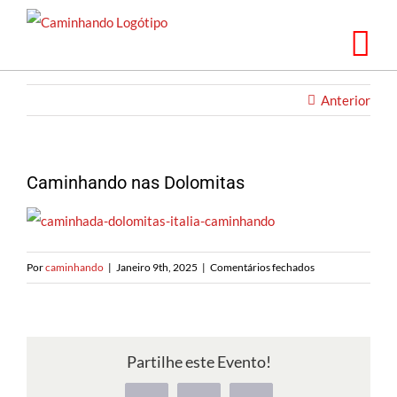
Saltar
para
o
conteúdo
Anterior
Caminhando nas Dolomitas
em
Por
caminhando
|
Janeiro 9th, 2025
|
Comentários fechados
Caminhando
nas
Dolomitas
Partilhe este Evento!