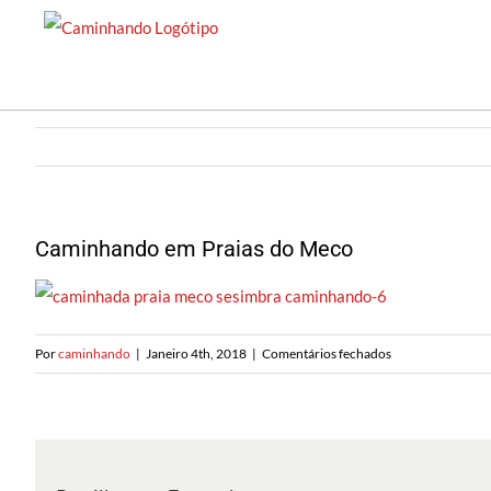
Saltar
para
o
conteúdo
Caminhando em Praias do Meco
em
Por
caminhando
|
Janeiro 4th, 2018
|
Comentários fechados
Caminhando
em
Praias
do
Meco