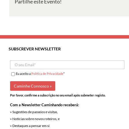
Partilhe este Evento!
–
Porto
de
Mós
SUBSCREVER NEWSLETTER
Eu aceito a
Política de Privacidade
*
Por favor, confirme a subscrição no seu email após submeter registo.
Com a Newsletter Caminhando receberá:
» Sugestões de passeios e visitas,
» Notícias sobre novos roteiros, e
» Destaques a pensar em si