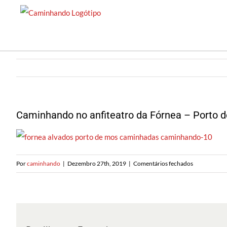
Saltar
para
o
conteúdo
Caminhando no anfiteatro da Fórnea – Porto 
em
Por
caminhando
|
Dezembro 27th, 2019
|
Comentários fechados
Caminhando
no
anfiteatro
da
Fórnea