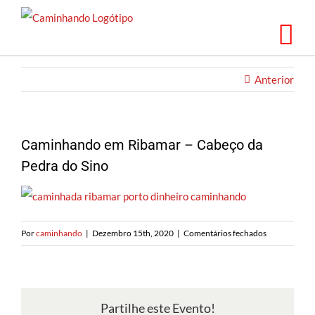
Saltar
para
o
conteúdo
Anterior
Caminhando em Ribamar – Cabeço da
Pedra do Sino
em
Por
caminhando
|
Dezembro 15th, 2020
|
Comentários fechados
Caminhando
em
Ribamar
–
Partilhe este Evento!