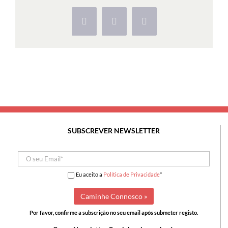
Cabeço
da
Facebook
X
Pinterest
Pedra
do
Sino
SUBSCREVER NEWSLETTER
Eu aceito a
Política de Privacidade
*
Por favor, confirme a subscrição no seu email após submeter registo.