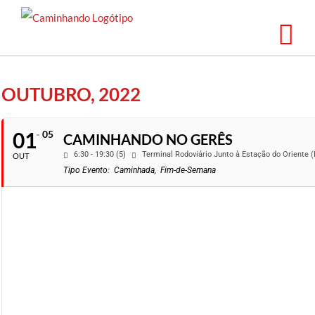
Saltar
para
o
conteúdo
OUTUBRO, 2022
01
05
CAMINHANDO NO GERÊS
6:30 - 19:30 (5)
Terminal Rodoviário Junto à Estação do Oriente
OUT
Tipo Evento:
Caminhada,
Fim-de-Semana