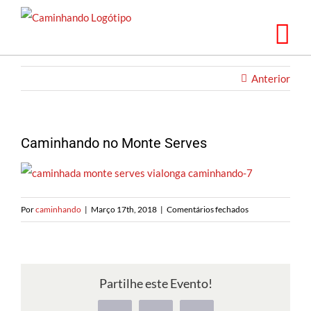
Saltar
para
o
conteúdo
Anterior
Caminhando no Monte Serves
em
Por
caminhando
|
Março 17th, 2018
|
Comentários fechados
Caminhando
no
Monte
Serves
Partilhe este Evento!