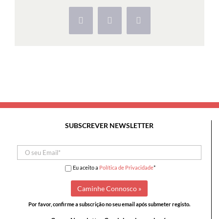
Cesaredas
e
Facebook
X
Pinterest
Vale
Cornaga
SUBSCREVER NEWSLETTER
Eu aceito a
Política de Privacidade
*
Por favor, confirme a subscrição no seu email após submeter registo.