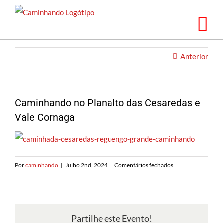
Saltar
para
o
conteúdo
Anterior
Caminhando no Planalto das Cesaredas e
Vale Cornaga
em
Por
caminhando
|
Julho 2nd, 2024
|
Comentários fechados
Caminhando
no
Planalto
das
Partilhe este Evento!