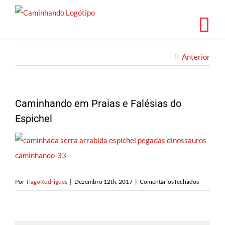
Saltar
para
o
conteúdo
Anterior
Caminhando em Praias e Falésias do
Espichel
em
Por
TiagoRodrigues
|
Dezembro 12th, 2017
|
Comentários fechados
Caminha
em
Praias