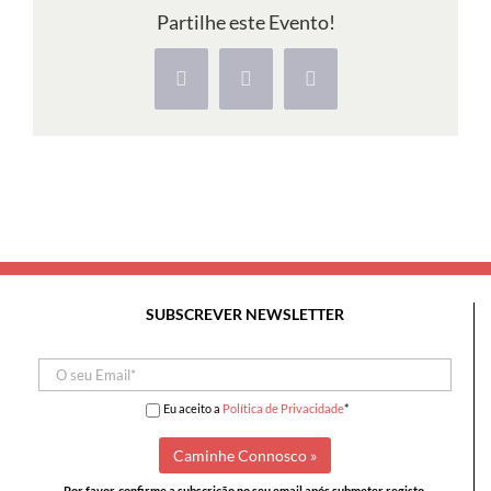
e
Partilhe este Evento!
Falésias
do
Facebook
X
Pinterest
Espichel
SUBSCREVER NEWSLETTER
Eu aceito a
Política de Privacidade
*
Por favor, confirme a subscrição no seu email após submeter registo.