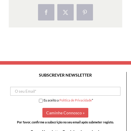
Lousa
e
Facebook
X
Pinterest
na
Serra
de
Monfirre
SUBSCREVER NEWSLETTER
Eu aceito a
Política de Privacidade
*
Por favor, confirme a subscrição no seu email após submeter registo.