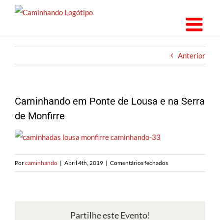
Saltar
para
o
conteúdo
Anterior
Caminhando em Ponte de Lousa e na Serra
de Monfirre
em
Por
caminhando
|
Abril 4th, 2019
|
Comentários fechados
Caminhando
em
Ponte
de
Partilhe este Evento!