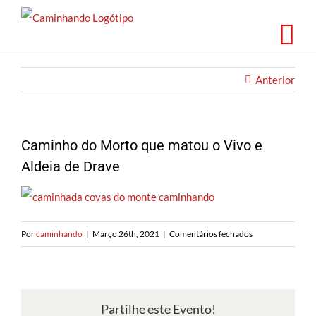
Saltar
para
o
conteúdo
Anterior
Caminho do Morto que matou o Vivo e
Aldeia de Drave
em
Por
caminhando
|
Março 26th, 2021
|
Comentários fechados
Caminho
do
Morto
que
Partilhe este Evento!