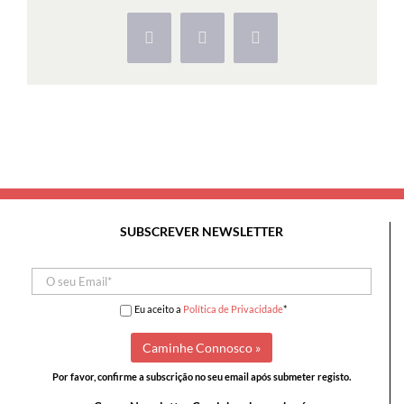
matou
o
Facebook
X
Pinterest
Vivo
e
Aldeia
de
Drave
SUBSCREVER NEWSLETTER
Eu aceito a
Política de Privacidade
*
Por favor, confirme a subscrição no seu email após submeter registo.