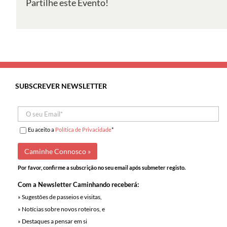
Partilhe este Evento!
Ribatejanos
e
Prova
de
Vinhos
SUBSCREVER NEWSLETTER
Eu aceito a
Política de Privacidade
*
Por favor, confirme a subscrição no seu email após submeter registo.
Com a Newsletter Caminhando receberá:
» Sugestões de passeios e visitas,
» Notícias sobre novos roteiros, e
» Destaques a pensar em si