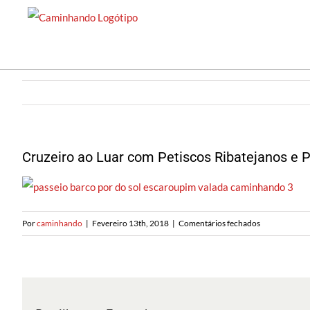
Saltar
para
o
conteúdo
Cruzeiro ao Luar com Petiscos Ribatejanos e 
em
Por
caminhando
|
Fevereiro 13th, 2018
|
Comentários fechados
Cruzeiro
ao
Luar
com
Petiscos