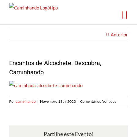
Saltar
para
o
conteúdo
Anterior
Encantos de Alcochete: Descubra,
Caminhando
em
Por
caminhando
|
Novembro 13th, 2023
|
Comentários fechados
Encantos
de
Alcochete:
Descubra,
Partilhe este Evento!