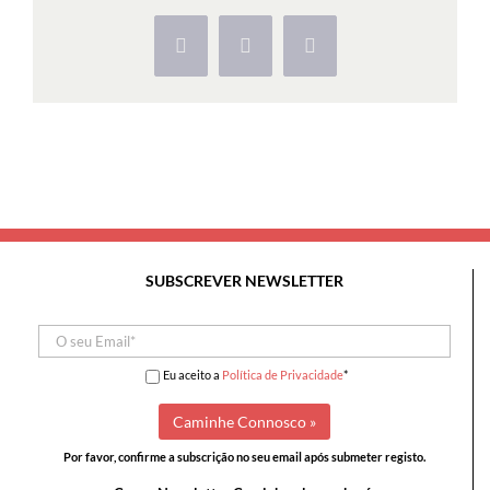
Caminhando
Facebook
X
Pinterest
SUBSCREVER NEWSLETTER
Eu aceito a
Política de Privacidade
*
Por favor, confirme a subscrição no seu email após submeter registo.