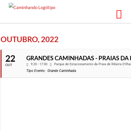
Saltar
para
o
conteúdo
OUTUBRO, 2022
22
GRANDES CAMINHADAS - PRAIAS DA 
9:20 - 17:00
Parque de Estacionamento da Praia de Ribeira D’ilha
OUT
Tipo Evento:
Grande Caminhada