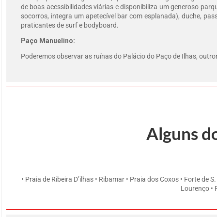
de boas acessibilidades viárias e disponibiliza um generoso par
socorros, integra um apetecível bar com esplanada), duche, pas
praticantes de surf e bodyboard.
Paço Manuelino:
Poderemos observar as ruínas do Palácio do Paço de Ilhas, outror
Alguns d
• Praia de Ribeira D’ilhas • Ribamar • Praia dos Coxos • Forte de 
Lourenço • P