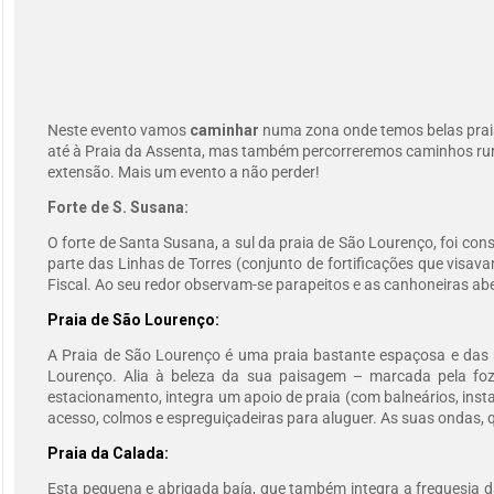
Neste evento vamos
caminhar
numa zona onde temos belas praias,
até à Praia da Assenta, mas também percorreremos caminhos ru
extensão. Mais um evento a não perder!
Forte de S. Susana:
O forte de Santa Susana, a sul da praia de São Lourenço, foi con
parte das Linhas de Torres (conjunto de fortificações que vis
Fiscal. Ao seu redor observam-se parapeitos e as canhoneiras abe
Praia de São Lourenço:
A Praia de São Lourenço é uma praia bastante espaçosa e das ma
Lourenço. Alia à beleza da sua paisagem – marcada pela foz
estacionamento, integra um apoio de praia (com balneários, inst
acesso, colmos e espreguiçadeiras para aluguer. As suas ondas, q
Praia da Calada:
Esta pequena e abrigada baía, que também integra a freguesia da