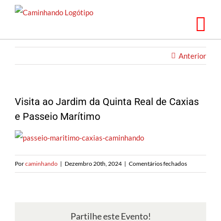
Saltar
para
o
conteúdo
Anterior
Visita ao Jardim da Quinta Real de Caxias
e Passeio Marítimo
em
Por
caminhando
|
Dezembro 20th, 2024
|
Comentários fechados
Visita
ao
Jardim
da
Partilhe este Evento!