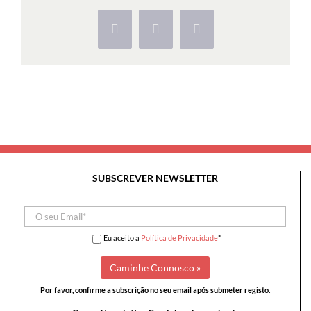
Quinta
Real
Facebook
X
Pinterest
de
Caxias
e
Passeio
Marítimo
SUBSCREVER NEWSLETTER
Eu aceito a
Política de Privacidade
*
Por favor, confirme a subscrição no seu email após submeter registo.