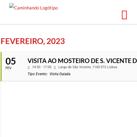
Saltar
para
o
conteúdo
FEVEREIRO, 2023
05
VISITA AO MOSTEIRO DE S. VICENTE 
14:50 - 17:00
Largo de São Vicente, 1100-572 Lisboa
FEV
Tipo Evento:
Visita Guiada