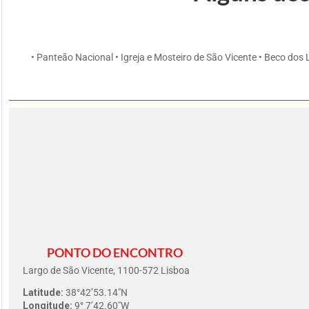
• Panteão Nacional • Igreja e Mosteiro de São Vicente • Beco dos
PONTO DO ENCONTRO
Largo de São Vicente, 1100-572 Lisboa
Latitude:
38°42’53.14″N
Longitude:
9° 7’42.60″W