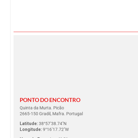
PONTO DO ENCONTRO
Quinta da Murta. Picão
2665-150 Gradil, Mafra. Portugal
Latitude:
38°57’38.74″N
Longitude:
9°16’17.72″W