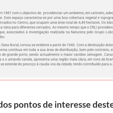
em 1987 com o objectivo de. providenciar um ambiente, em cativeiro, ad
le. Este espaço caracteriza-se por uma boa cobertura vegetal e topogr
cercados no Centro, que ocupam uma área total de 4,49 hectares. Os lob
a vista para diferentes cercados. Ao mesmo tempo que o CRLI providenci
que, associados à investigação realizada na Natureza pelo Grupo Lo
obo.
faixa litoral, tornou-se evidente a partir de 1940. Com a diminuição drá
forma contínua em toda a sua área de distribuição, bem pelo contrário,
 de grande porte, sendo actualmente o maior canídeo selvagem. Cara
la e o amarelo canela, apresenta uma região mais clara, em tons de br
 se estende do pescoço à cauda.vos da cidade, tendo contribuído para a a
dos pontos de interesse dest