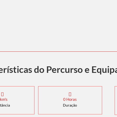
erísticas do Percurso e Equi
km's
0
Horas
tância
Duração