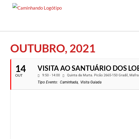
Saltar
para
o
conteúdo
OUTUBRO, 2021
14
VISITA AO SANTUÁRIO DOS L
OUT
9:50 - 14:00
Quinta da Murta. Picão 2665-150 Gradil, Mafra
Tipo Evento:
Caminhada,
Visita Guiada