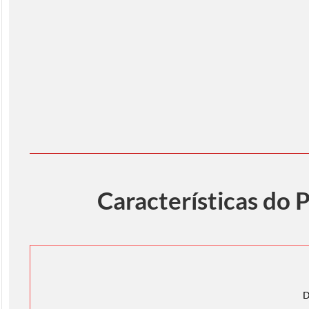
Características do
D