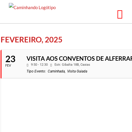
Saltar
para
o
conteúdo
FEVEREIRO, 2025
23
VISITA AOS CONVENTOS DE ALFERRA
9:50 - 12:30
Estr. Gibalta 18B, Caxias
FEV
Tipo Evento:
Caminhada,
Visita Guiada