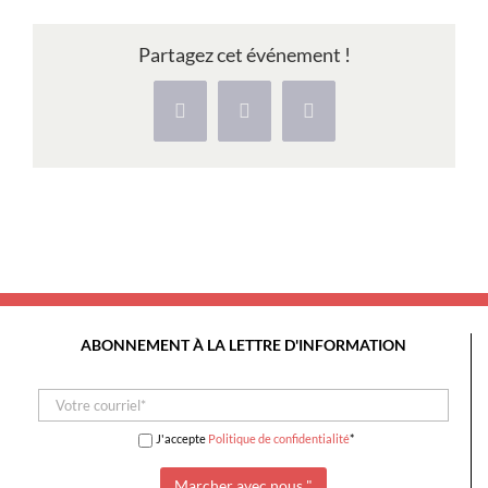
Aldeias
de
Partagez cet événement !
Xisto,
Piscinas
Facebook
X
Pinterest
naturais
e
Visita
às
Minas
da
Recheira
ABONNEMENT À LA LETTRE D'INFORMATION
J'accepte
Politique de confidentialité
*